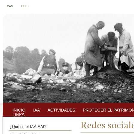
CAS
EUS
INICIO
IAA
ACTIVIDADES
PROTEGER EL PATRIMO
LINKS
Redes social
¿Qué es el IAA-AAI?