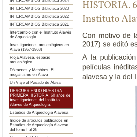
INTERCAMBIOS Biblioteca 2024
HISTORIA. 60
INTERCAMBIOS Biblioteca 2023
Instituto Al
INTERCAMBIOS Biblioteca 2022
INTERCAMBIOS Biblioteca 2021
Intercambio con el Instituto Alavés
Con motivo de la
de Arqueología
2017)
se editó e
Investigaciones arqueológicas en
Álava (1957-1968)
A la publicació
Rioja Alavesa, espacio
arqueológico
películas inédit
Dólmenes y Menhires. El
megalitismo en Álava
alavesa y la del 
Un Viaje al Pasado de Álava
DESCUBRIENDO NUESTRA
PRIMERA HISTORIA. 60 años de
investigaciones del Instituto
Alavés de Arqueología.
Estudios de Arqueología Alavesa
Índice de artículos publicados en
Estudios de Arqueología Alavesa
del tomo I al 28