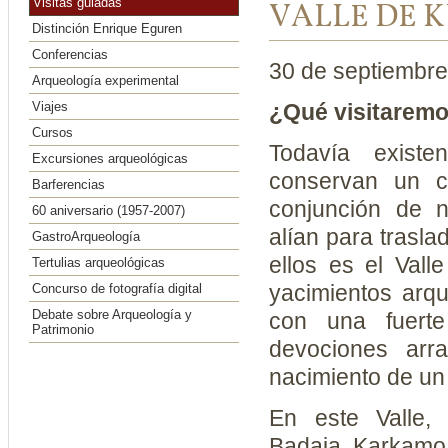
Visitas guiadas
VALLE DE 
Distinción Enrique Eguren
Conferencias
30 de septiembr
Arqueología experimental
Viajes
¿Qué visitarem
Cursos
Todavía exist
Excursiones arqueológicas
conservan un ci
Barferencias
conjunción de 
60 aniversario (1957-2007)
alían para trasl
GastroArqueología
ellos es el Vall
Tertulias arqueológicas
yacimientos arqu
Concurso de fotografía digital
Debate sobre Arqueología y
con una fuerte
Patrimonio
devociones arr
nacimiento de un
En este Valle,
Badaia, Karkamo,