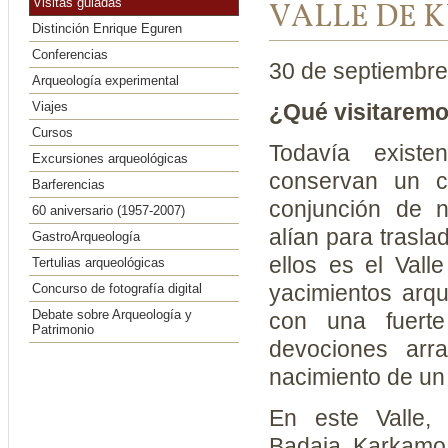
Visitas guiadas
VALLE DE 
Distinción Enrique Eguren
Conferencias
30 de septiembr
Arqueología experimental
Viajes
¿Qué visitarem
Cursos
Todavía exist
Excursiones arqueológicas
conservan un ci
Barferencias
conjunción de 
60 aniversario (1957-2007)
alían para trasl
GastroArqueología
ellos es el Vall
Tertulias arqueológicas
yacimientos arqu
Concurso de fotografía digital
Debate sobre Arqueología y
con una fuerte
Patrimonio
devociones arr
nacimiento de un
En este Valle,
Badaia, Karkamo,